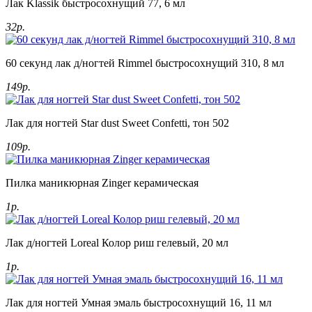
Лак Klassik быстросохнущий 77, 6 мл
32р.
60 секунд лак д/ногтей Rimmel быстросохнущий 310, 8 мл
149р.
Лак для ногтей Star dust Sweet Confetti, тон 502
109р.
Пилка маникюрная Zinger керамическая
1р.
Лак д/ногтей Loreal Колор риш гелевый, 20 мл
1р.
Лак для ногтей Умная эмаль быстросохнущий 16, 11 мл