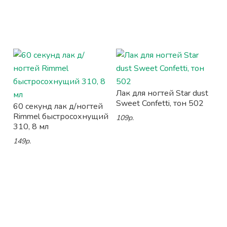
Лак для ногтей Star dust
Sweet Confetti, тон 502
60 секунд лак д/ногтей
Rimmel быстросохнущий
109р.
310, 8 мл
149р.