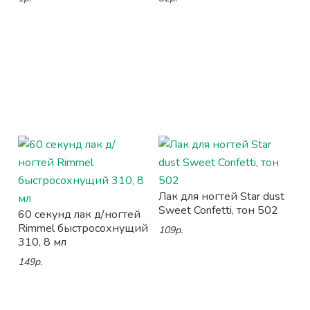
Лак для ногтей Star dust
Sweet Confetti, тон 502
60 секунд лак д/ногтей
Rimmel быстросохнущий
109р.
310, 8 мл
149р.