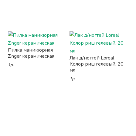
Пилка маникюрная
Zinger керамическая
Лак д/ногтей Loreal
Колор риш гелевый, 20
1р.
мл
1р.