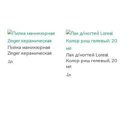
Пилка маникюрная
Zinger керамическая
Лак д/ногтей Loreal
Колор риш гелевый, 20
1р.
мл
1р.