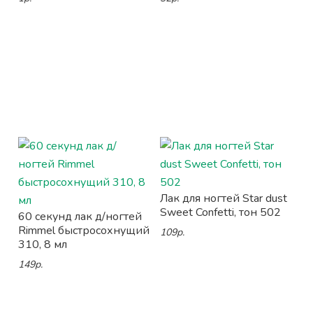
Лак для ногтей Star dust
Sweet Confetti, тон 502
60 секунд лак д/ногтей
Rimmel быстросохнущий
109р.
310, 8 мл
149р.