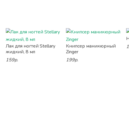
Н
Лак для ногтей Stellary
Книпсер маникюрный
1
жидкий, 8 мл
Zinger
159р.
199р.