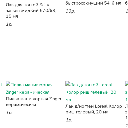
быстросохнущий 54, 6 мл
б
Лак для ногтей Sally
hansen жидкий 570/69,
33р.
1
15 мл
1р.
Пилка маникюрная Zinger
керамическая
Лак д/ногтей Loreal Колор
Л
риш гелевый, 20 мл
э
1р.
1
1р.
1