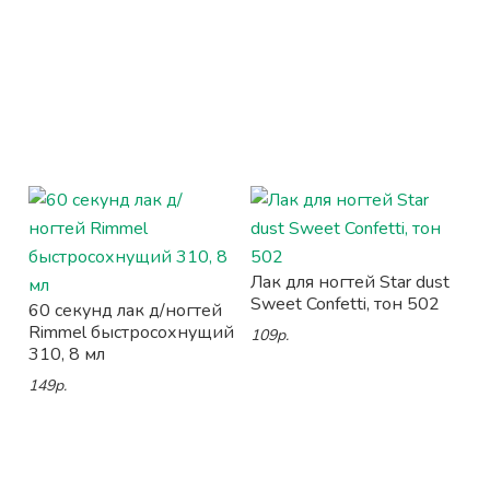
Лак для ногтей Star dust
Sweet Confetti, тон 502
60 секунд лак д/ногтей
Rimmel быстросохнущий
109р.
310, 8 мл
149р.