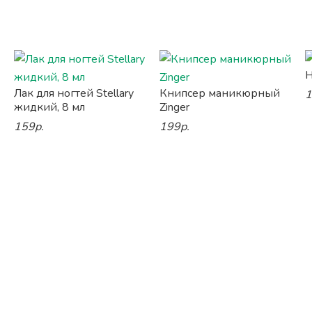
Н
Лак для ногтей Stellary
Книпсер маникюрный
1
жидкий, 8 мл
Zinger
159р.
199р.