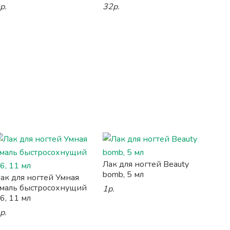
р.
32р.
Лак для ногтей Beauty
bomb, 5 мл
ак для ногтей Умная
маль быстросохнущий
1р.
6, 11 мл
р.