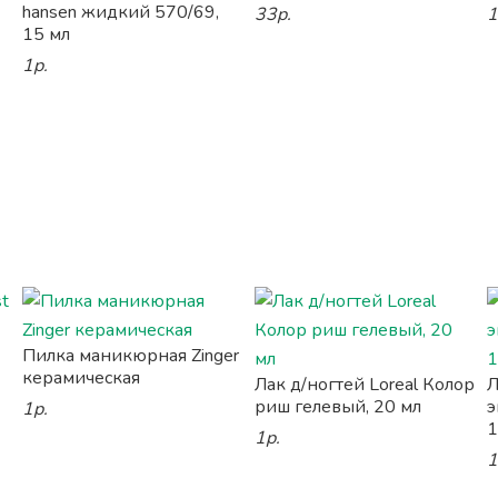
hansen жидкий 570/69,
33р.
1
15 мл
1р.
Пилка маникюрная Zinger
керамическая
Лак д/ногтей Loreal Колор
Л
риш гелевый, 20 мл
э
1р.
1
1р.
1