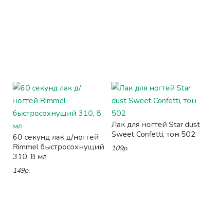
Лак для ногтей Star dust
Sweet Confetti, тон 502
60 секунд лак д/ногтей
Rimmel быстросохнущий
109р.
310, 8 мл
149р.