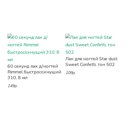
Лак для ногтей Star dust
Sweet Confetti, тон 502
60 секунд лак д/ногтей
Rimmel быстросохнущий
109р.
310, 8 мл
149р.