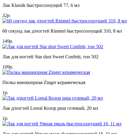
Лак Klassik быстросохнущий 77, 6 мл
32р.
60 секунд лак д/ногтей Rimmel быстросохнущий 310, 8 мл
149р.
Лак для ногтей Star dust Sweet Confetti, тон 502
109р.
Пилка маникюрная Zinger керамическая
1р.
Лак д/ногтей Loreal Колор риш гелевый, 20 мл
1р.
Лак для ногтей Умная эмаль быстросохнущий 16, 11 мл