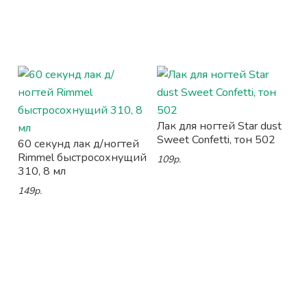
Лак для ногтей Star dust
Sweet Confetti, тон 502
60 секунд лак д/ногтей
Rimmel быстросохнущий
109р.
310, 8 мл
149р.