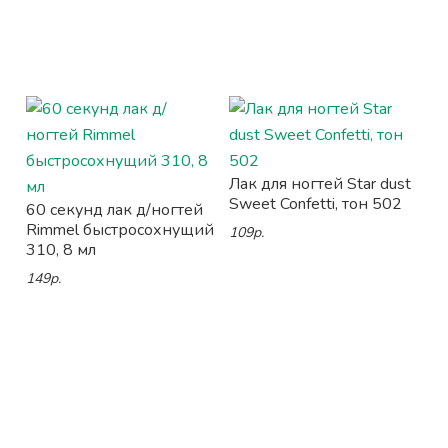
Лак для ногтей Star dust
Sweet Confetti, тон 502
60 секунд лак д/ногтей
Rimmel быстросохнущий
109р.
310, 8 мл
149р.