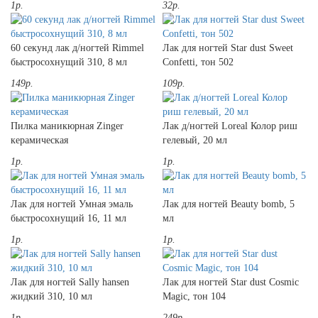
1р.
32р.
60 секунд лак д/ногтей Rimmel
Лак для ногтей Star dust Sweet
быстросохнущий 310, 8 мл
Confetti, тон 502
149р.
109р.
Пилка маникюрная Zinger
Лак д/ногтей Loreal Колор риш
керамическая
гелевый, 20 мл
1р.
1р.
Лак для ногтей Умная эмаль
Лак для ногтей Beauty bomb, 5
быстросохнущий 16, 11 мл
мл
1р.
1р.
Лак для ногтей Sally hansen
Лак для ногтей Star dust Cosmic
жидкий 310, 10 мл
Magic, тон 104
1р.
249р.