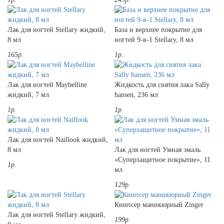
Лак для ногтей Stellary жидкий,
База и верхнее покрытие для
8 мл
ногтей 9-в-1 Stellary, 8 мл
165р.
1р.
Лак для ногтей Maybelline
Жидкость для снятия лака Sally
жидкий, 7 мл
hansen, 236 мл
1р.
1р.
Лак для ногтей Naillook жидкий,
8 мл
Лак для ногтей Умная эмаль
«Суперзащитное покрытие», 11
1р.
мл
129р.
Книпсер маникюрный Zinger
Лак для ногтей Stellary жидкий,
199р.