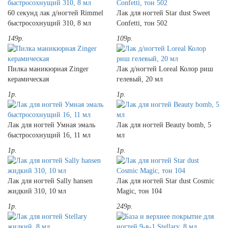
60 секунд лак д/ногтей Rimmel
Лак для ногтей Star dust Sweet
быстросохнущий 310, 8 мл
Confetti, тон 502
149р.
109р.
Пилка маникюрная Zinger
Лак д/ногтей Loreal Колор риш
керамическая
гелевый, 20 мл
1р.
1р.
Лак для ногтей Умная эмаль
Лак для ногтей Beauty bomb, 5
быстросохнущий 16, 11 мл
мл
1р.
1р.
Лак для ногтей Sally hansen
Лак для ногтей Star dust Cosmic
жидкий 310, 10 мл
Magic, тон 104
1р.
249р.