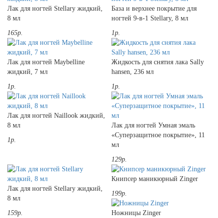
Лак для ногтей Stellary жидкий,
База и верхнее покрытие для
8 мл
ногтей 9-в-1 Stellary, 8 мл
165р.
1р.
Лак для ногтей Maybelline
Жидкость для снятия лака Sally
жидкий, 7 мл
hansen, 236 мл
1р.
1р.
Лак для ногтей Naillook жидкий,
8 мл
Лак для ногтей Умная эмаль
«Суперзащитное покрытие», 11
1р.
мл
129р.
Книпсер маникюрный Zinger
Лак для ногтей Stellary жидкий,
199р.
8 мл
159р.
Ножницы Zinger