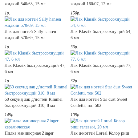
жидкий 540/63, 15 мл
жидкий 160/07, 12 мл
1р.
150р.
Лак для ногтей Sally hansen
Лак Klassik быстросохнущий 54,
жидкий 570/69, 15 мл
6 мл
1р.
33р.
Лак Klassik быстросохнущий 47,
Лак Klassik быстросохнущий 77,
6 мл
6 мл
1р.
32р.
60 секунд лак д/ногтей Rimmel
Лак для ногтей Star dust Sweet
быстросохнущий 310, 8 мл
Confetti, тон 502
149р.
109р.
Пилка маникюрная Zinger
Лак д/ногтей Loreal Колор риш