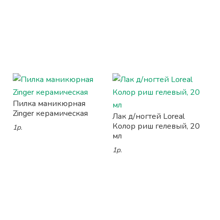
Пилка маникюрная
Zinger керамическая
Лак д/ногтей Loreal
Колор риш гелевый, 20
1р.
мл
1р.