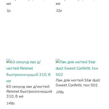
мл
мл
1р.
32р.
Лак для ногтей Star dust
Sweet Confetti, тон 502
60 секунд лак д/ногтей
Rimmel быстросохнущий
109р.
310, 8 мл
149р.