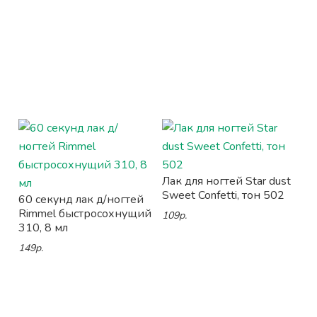
Лак для ногтей Star dust
Sweet Confetti, тон 502
60 секунд лак д/ногтей
Rimmel быстросохнущий
109р.
310, 8 мл
149р.