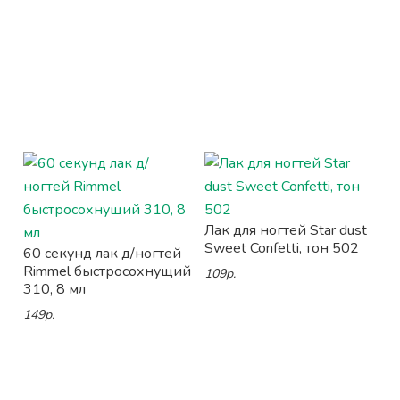
Лак для ногтей Star dust
Sweet Confetti, тон 502
60 секунд лак д/ногтей
Rimmel быстросохнущий
109р.
310, 8 мл
149р.