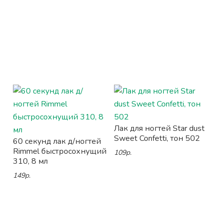
Лак для ногтей Star dust
Sweet Confetti, тон 502
60 секунд лак д/ногтей
Rimmel быстросохнущий
109р.
310, 8 мл
149р.