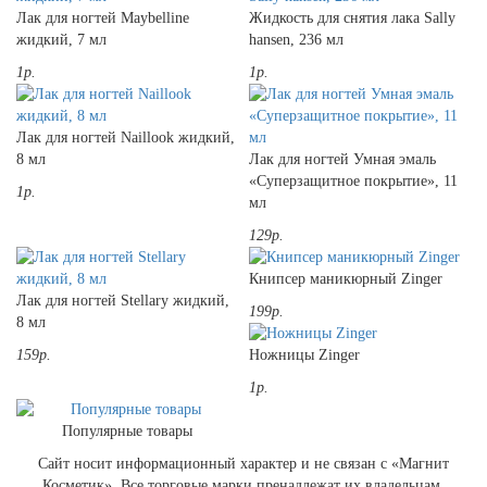
Лак для ногтей Maybelline
Жидкость для снятия лака Sally
жидкий, 7 мл
hansen, 236 мл
1р.
1р.
Лак для ногтей Naillook жидкий,
8 мл
Лак для ногтей Умная эмаль
«Суперзащитное покрытие», 11
1р.
мл
129р.
Книпсер маникюрный Zinger
Лак для ногтей Stellary жидкий,
199р.
8 мл
159р.
Ножницы Zinger
1р.
Популярные товары
Сайт носит информационный характер и не связан с «Магнит
Косметик». Все торговые марки пренадлежат их владельцам.