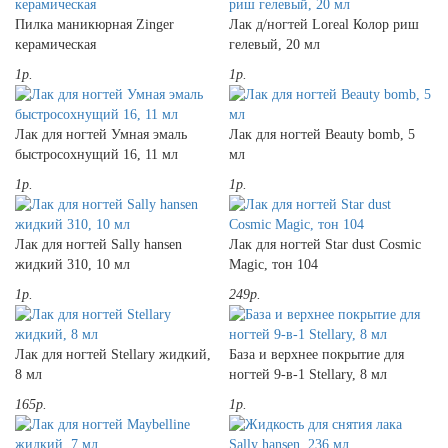
Пилка маникюрная Zinger
Лак д/ногтей Loreal Колор риш
керамическая
гелевый, 20 мл
1р.
1р.
Лак для ногтей Умная эмаль
Лак для ногтей Beauty bomb, 5
быстросохнущий 16, 11 мл
мл
1р.
1р.
Лак для ногтей Sally hansen
Лак для ногтей Star dust Cosmic
жидкий 310, 10 мл
Magic, тон 104
1р.
249р.
Лак для ногтей Stellary жидкий,
База и верхнее покрытие для
8 мл
ногтей 9-в-1 Stellary, 8 мл
165р.
1р.