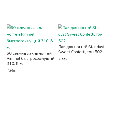
Лак для ногтей Star dust
Sweet Confetti, тон 502
60 секунд лак д/ногтей
Rimmel быстросохнущий
109р.
310, 8 мл
149р.