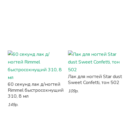
Лак для ногтей Star dust
Sweet Confetti, тон 502
60 секунд лак д/ногтей
Rimmel быстросохнущий
109р.
310, 8 мл
149р.