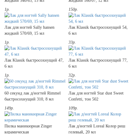
жидкий 540/63, 15 мл
жидкий 160/07, 12 мл
1р.
150р.
Лак для ногтей Sally hansen
Лак Klassik быстросохнущий 54,
жидкий 570/69, 15 мл
6 мл
1р.
33р.
Лак Klassik быстросохнущий 47,
Лак Klassik быстросохнущий 77,
6 мл
6 мл
1р.
32р.
60 секунд лак д/ногтей Rimmel
Лак для ногтей Star dust Sweet
быстросохнущий 310, 8 мл
Confetti, тон 502
149р.
109р.
Пилка маникюрная Zinger
Лак д/ногтей Loreal Колор риш
керамическая
гелевый, 20 мл