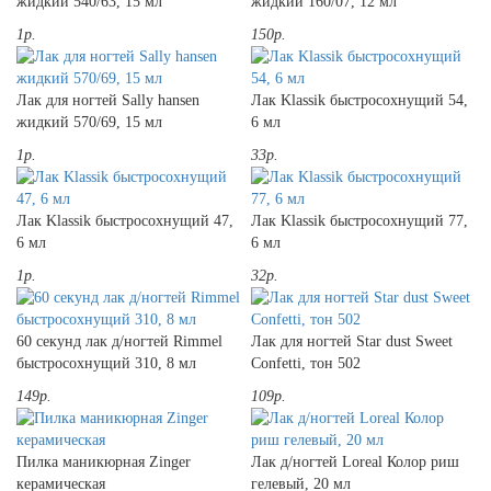
жидкий 540/63, 15 мл
жидкий 160/07, 12 мл
1р.
150р.
Лак для ногтей Sally hansen
Лак Klassik быстросохнущий 54,
жидкий 570/69, 15 мл
6 мл
1р.
33р.
Лак Klassik быстросохнущий 47,
Лак Klassik быстросохнущий 77,
6 мл
6 мл
1р.
32р.
60 секунд лак д/ногтей Rimmel
Лак для ногтей Star dust Sweet
быстросохнущий 310, 8 мл
Confetti, тон 502
149р.
109р.
Пилка маникюрная Zinger
Лак д/ногтей Loreal Колор риш
керамическая
гелевый, 20 мл