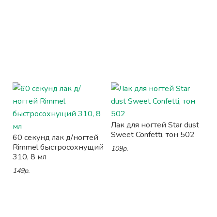
Лак для ногтей Star dust
Sweet Confetti, тон 502
60 секунд лак д/ногтей
Rimmel быстросохнущий
109р.
310, 8 мл
149р.