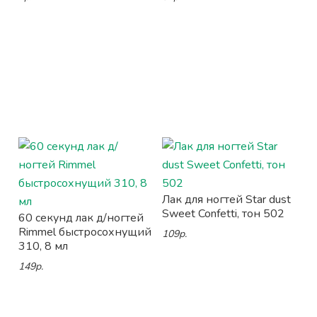
Лак для ногтей Star dust
Sweet Confetti, тон 502
60 секунд лак д/ногтей
Rimmel быстросохнущий
109р.
310, 8 мл
149р.