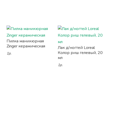
Пилка маникюрная
Zinger керамическая
Лак д/ногтей Loreal
Колор риш гелевый, 20
1р.
мл
1р.