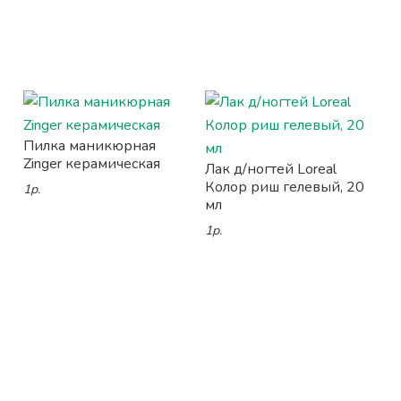
Пилка маникюрная
Zinger керамическая
Лак д/ногтей Loreal
Колор риш гелевый, 20
1р.
мл
1р.