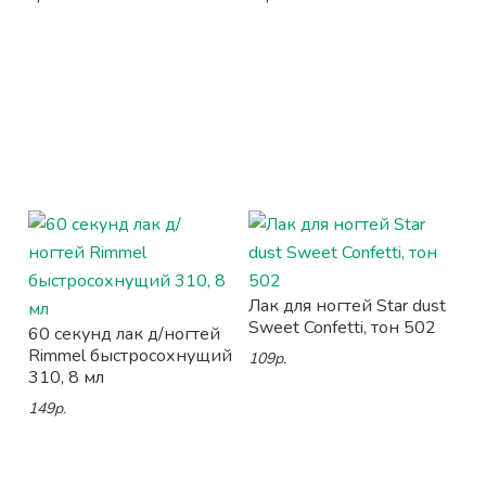
Лак для ногтей Star dust
Sweet Confetti, тон 502
60 секунд лак д/ногтей
Rimmel быстросохнущий
109р.
310, 8 мл
149р.