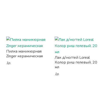
Пилка маникюрная
Zinger керамическая
Лак д/ногтей Loreal
Колор риш гелевый, 20
1р.
мл
1р.