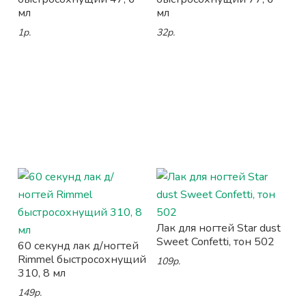
мл
мл
1р.
32р.
Лак для ногтей Star dust
Sweet Confetti, тон 502
60 секунд лак д/ногтей
Rimmel быстросохнущий
109р.
310, 8 мл
149р.