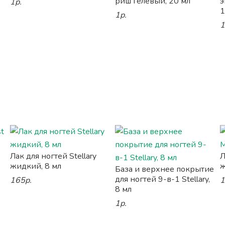
риш гелевый, 20 мл
э
1р.
1
1р.
1
Лак для ногтей Stellary
Л
жидкий, 8 мл
ж
База и верхнее покрытие
для ногтей 9-в-1 Stellary,
165р.
1
8 мл
1р.