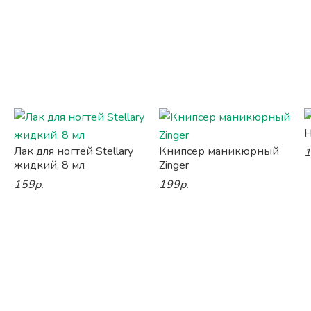
Н
Лак для ногтей Stellary
Книпсер маникюрный
1
жидкий, 8 мл
Zinger
159р.
199р.