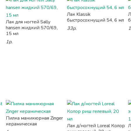
Лак Klassik
Л
быстросохнущий 54, 6 мл
б
Лак для ногтей Sally
hansen жидкий 570/69,
33р.
1
15 мл
1р.
Пилка маникюрная Zinger
керамическая
Лак д/ногтей Loreal Колор
Л