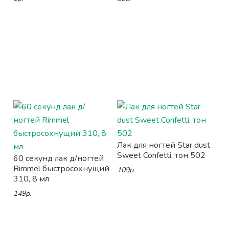
Лак для ногтей Star dust
Sweet Confetti, тон 502
60 секунд лак д/ногтей
Rimmel быстросохнущий
109р.
310, 8 мл
149р.