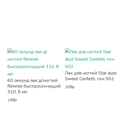
Лак для ногтей Star dust
Sweet Confetti, тон 502
60 секунд лак д/ногтей
Rimmel быстросохнущий
109р.
310, 8 мл
149р.