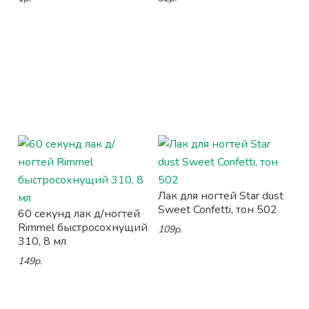
Лак для ногтей Star dust
Sweet Confetti, тон 502
60 секунд лак д/ногтей
Rimmel быстросохнущий
109р.
310, 8 мл
149р.