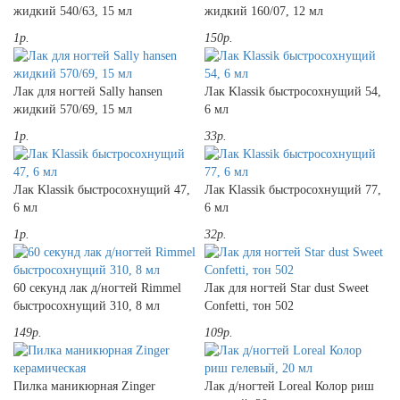
жидкий 540/63, 15 мл
жидкий 160/07, 12 мл
1р.
150р.
Лак для ногтей Sally hansen
Лак Klassik быстросохнущий 54,
жидкий 570/69, 15 мл
6 мл
1р.
33р.
Лак Klassik быстросохнущий 47,
Лак Klassik быстросохнущий 77,
6 мл
6 мл
1р.
32р.
60 секунд лак д/ногтей Rimmel
Лак для ногтей Star dust Sweet
быстросохнущий 310, 8 мл
Confetti, тон 502
149р.
109р.
Пилка маникюрная Zinger
Лак д/ногтей Loreal Колор риш