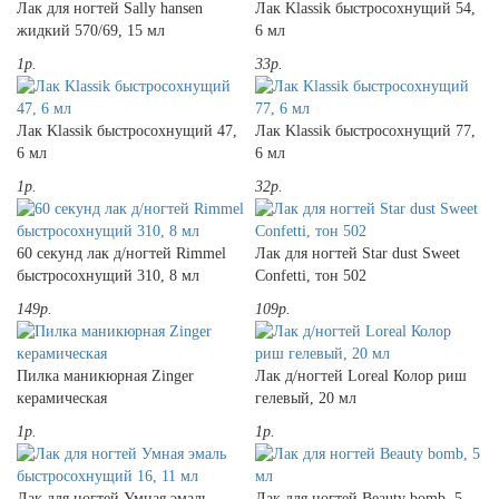
Лак для ногтей Sally hansen
Лак Klassik быстросохнущий 54,
жидкий 570/69, 15 мл
6 мл
1р.
33р.
Лак Klassik быстросохнущий 47,
Лак Klassik быстросохнущий 77,
6 мл
6 мл
1р.
32р.
60 секунд лак д/ногтей Rimmel
Лак для ногтей Star dust Sweet
быстросохнущий 310, 8 мл
Confetti, тон 502
149р.
109р.
Пилка маникюрная Zinger
Лак д/ногтей Loreal Колор риш
керамическая
гелевый, 20 мл
1р.
1р.
Лак для ногтей Умная эмаль
Лак для ногтей Beauty bomb, 5