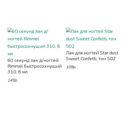
Лак для ногтей Star dust
Sweet Confetti, тон 502
60 секунд лак д/ногтей
Rimmel быстросохнущий
109р.
310, 8 мл
149р.