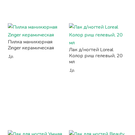
Пилка маникюрная
Zinger керамическая
Лак д/ногтей Loreal
Колор риш гелевый, 20
1р.
мл
1р.