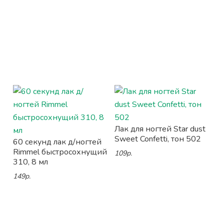
Лак для ногтей Star dust
Sweet Confetti, тон 502
60 секунд лак д/ногтей
Rimmel быстросохнущий
109р.
310, 8 мл
149р.