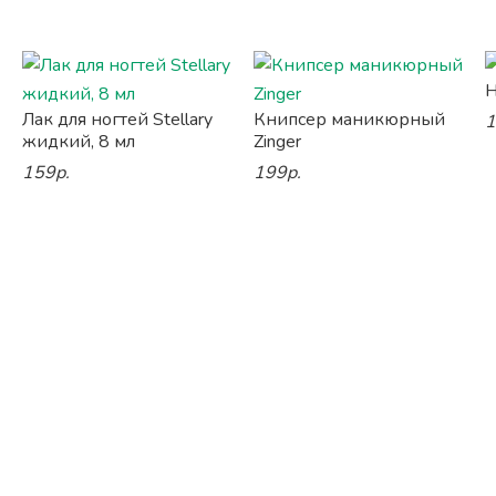
Н
Лак для ногтей Stellary
Книпсер маникюрный
1
жидкий, 8 мл
Zinger
159р.
199р.