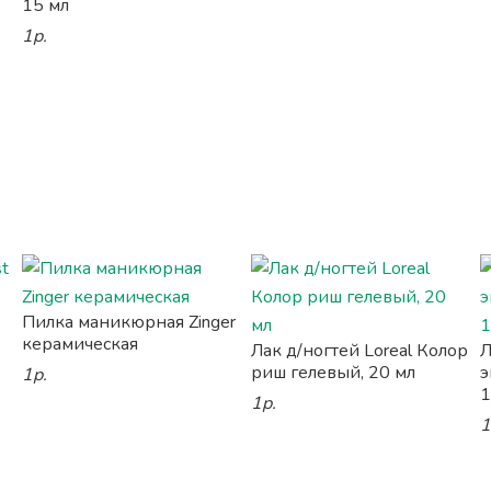
15 мл
1р.
Пилка маникюрная Zinger
керамическая
Лак д/ногтей Loreal Колор
Л
риш гелевый, 20 мл
э
1р.
1
1р.
1