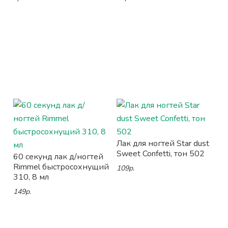
Лак для ногтей Star dust
Sweet Confetti, тон 502
60 секунд лак д/ногтей
Rimmel быстросохнущий
109р.
310, 8 мл
149р.