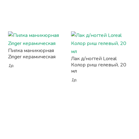
Пилка маникюрная
Zinger керамическая
Лак д/ногтей Loreal
Колор риш гелевый, 20
1р.
мл
1р.