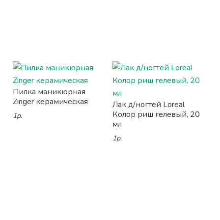
Пилка маникюрная
Zinger керамическая
Лак д/ногтей Loreal
Колор риш гелевый, 20
1р.
мл
1р.