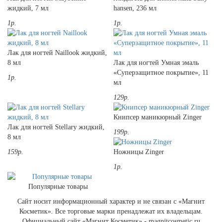
жидкий, 7 мл
hansen, 236 мл
1р.
1р.
Лак для ногтей Naillook жидкий,
8 мл
Лак для ногтей Умная эмаль
«Суперзащитное покрытие», 11
1р.
мл
129р.
Книпсер маникюрный Zinger
Лак для ногтей Stellary жидкий,
199р.
8 мл
159р.
Ножницы Zinger
1р.
Популярные товары
Сайт носит информационный характер и не связан с «Магнит
Косметик». Все торговые марки пренадлежат их владельцам.
Официальный сайт «Магнит Косметик» - magnitcosmetic.ru