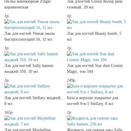
Пилка маникюрная Zinger
Лак д/ногтей Loreal Колор риш
керамическая
гелевый, 20 мл
1р.
1р.
Лак для ногтей Умная эмаль
Лак для ногтей Beauty bomb, 5
быстросохнущий 16, 11 мл
мл
1р.
1р.
Лак для ногтей Sally hansen
Лак для ногтей Star dust Cosmic
жидкий 310, 10 мл
Magic, тон 104
1р.
249р.
Лак для ногтей Stellary жидкий,
База и верхнее покрытие для
8 мл
ногтей 9-в-1 Stellary, 8 мл
165р.
1р.
Лак для ногтей Maybelline
Жидкость для снятия лака Sally