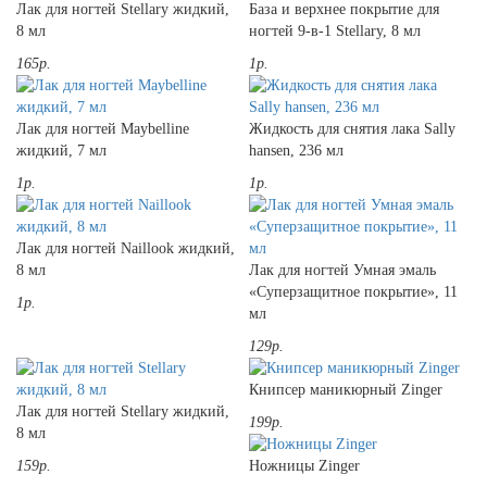
Лак для ногтей Stellary жидкий,
База и верхнее покрытие для
8 мл
ногтей 9-в-1 Stellary, 8 мл
165р.
1р.
Лак для ногтей Maybelline
Жидкость для снятия лака Sally
жидкий, 7 мл
hansen, 236 мл
1р.
1р.
Лак для ногтей Naillook жидкий,
8 мл
Лак для ногтей Умная эмаль
«Суперзащитное покрытие», 11
1р.
мл
129р.
Книпсер маникюрный Zinger
Лак для ногтей Stellary жидкий,
199р.
8 мл
159р.
Ножницы Zinger