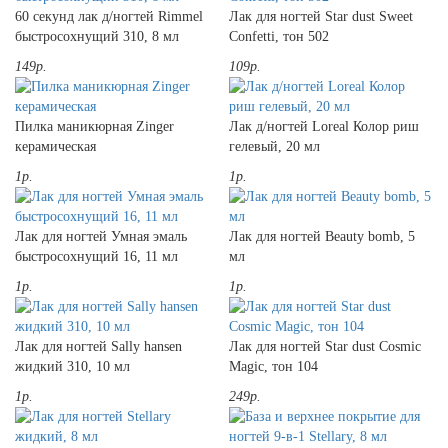
60 секунд лак д/ногтей Rimmel
Лак для ногтей Star dust Sweet
быстросохнущий 310, 8 мл
Confetti, тон 502
149р.
109р.
Пилка маникюрная Zinger
Лак д/ногтей Loreal Колор риш
керамическая
гелевый, 20 мл
1р.
1р.
Лак для ногтей Умная эмаль
Лак для ногтей Beauty bomb, 5
быстросохнущий 16, 11 мл
мл
1р.
1р.
Лак для ногтей Sally hansen
Лак для ногтей Star dust Cosmic
жидкий 310, 10 мл
Magic, тон 104
1р.
249р.