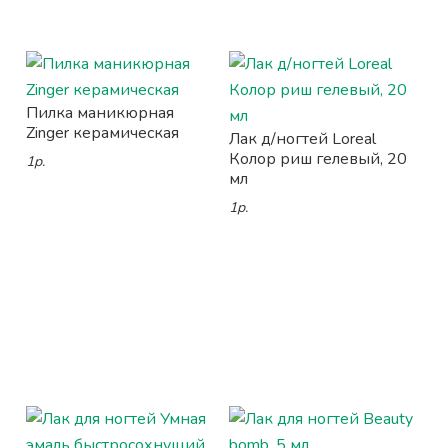
Пилка маникюрная
Zinger керамическая
Лак д/ногтей Loreal
Колор риш гелевый, 20
1р.
мл
1р.