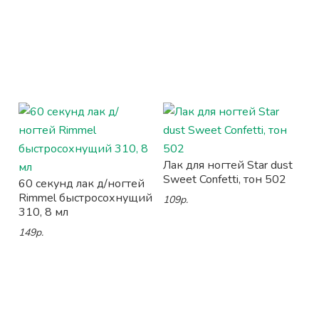
Лак для ногтей Star dust
Sweet Confetti, тон 502
60 секунд лак д/ногтей
Rimmel быстросохнущий
109р.
310, 8 мл
149р.