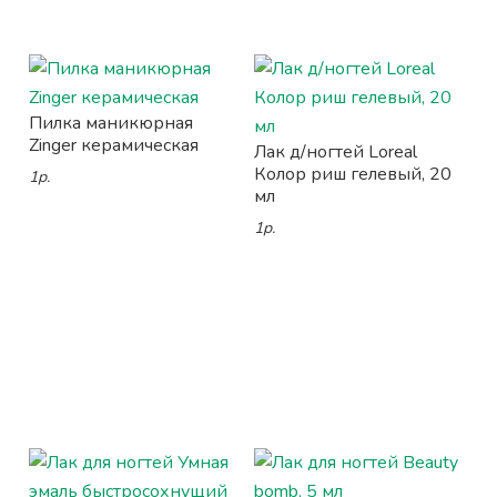
Пилка маникюрная
Zinger керамическая
Лак д/ногтей Loreal
Колор риш гелевый, 20
1р.
мл
1р.