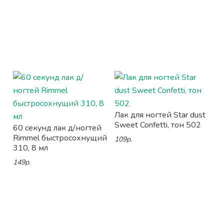
Лак для ногтей Star dust
Sweet Confetti, тон 502
60 секунд лак д/ногтей
Rimmel быстросохнущий
109р.
310, 8 мл
149р.