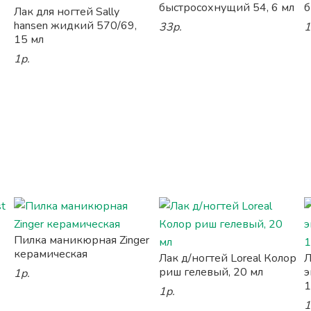
быстросохнущий 54, 6 мл
б
Лак для ногтей Sally
hansen жидкий 570/69,
33р.
1
15 мл
1р.
Пилка маникюрная Zinger
керамическая
Лак д/ногтей Loreal Колор
Л
риш гелевый, 20 мл
э
1р.
1
1р.
1