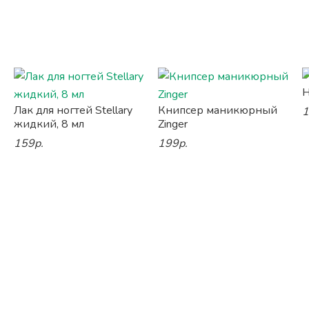
Н
Лак для ногтей Stellary
Книпсер маникюрный
1
жидкий, 8 мл
Zinger
159р.
199р.