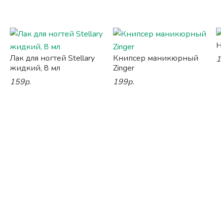
Н
Лак для ногтей Stellary
Книпсер маникюрный
1
жидкий, 8 мл
Zinger
159р.
199р.