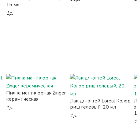
15 мл
1р.
Пилка маникюрная Zinger
керамическая
Лак д/ногтей Loreal Колор
Л
риш гелевый, 20 мл
э
1р.
1
1р.
1