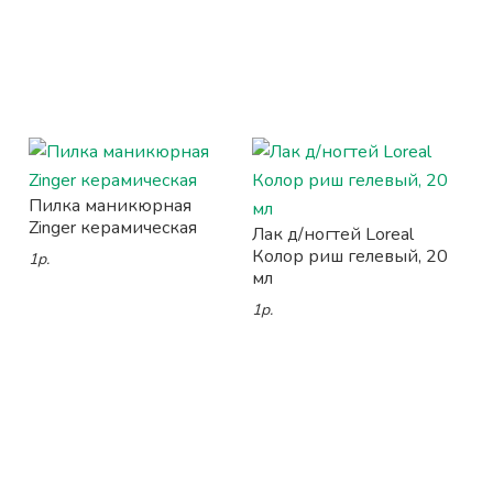
Пилка маникюрная
Zinger керамическая
Лак д/ногтей Loreal
Колор риш гелевый, 20
1р.
мл
1р.