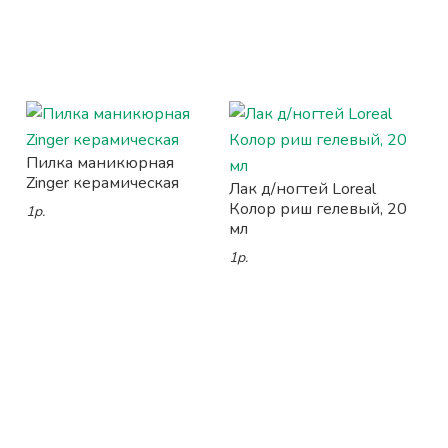
Пилка маникюрная
Zinger керамическая
Лак д/ногтей Loreal
Колор риш гелевый, 20
1р.
мл
1р.