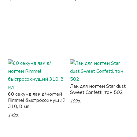
Лак для ногтей Star dust
Sweet Confetti, тон 502
60 секунд лак д/ногтей
Rimmel быстросохнущий
109р.
310, 8 мл
149р.