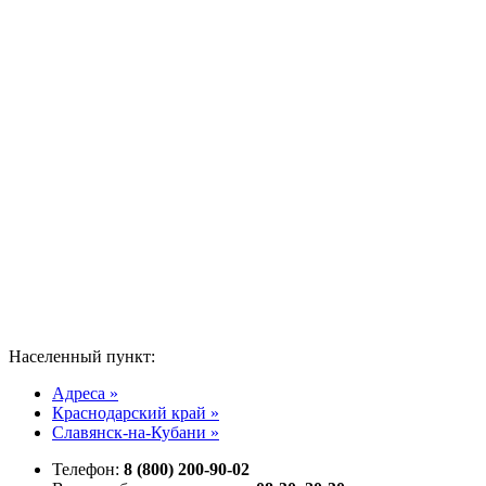
Населенный пункт:
Адреса »
Краснодарский край »
Славянск-на-Кубани »
Телефон:
8 (800) 200-90-02