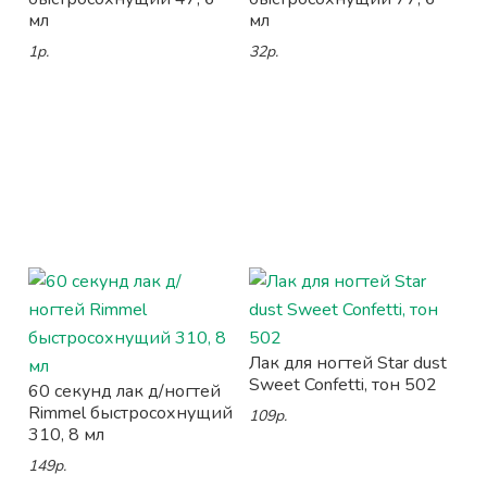
мл
мл
1р.
32р.
Лак для ногтей Star dust
Sweet Confetti, тон 502
60 секунд лак д/ногтей
Rimmel быстросохнущий
109р.
310, 8 мл
149р.