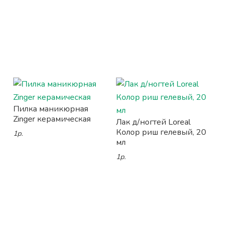
Пилка маникюрная
Zinger керамическая
Лак д/ногтей Loreal
Колор риш гелевый, 20
1р.
мл
1р.