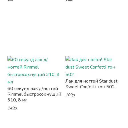
Лак для ногтей Star dust
Sweet Confetti, тон 502
60 секунд лак д/ногтей
Rimmel быстросохнущий
109р.
310, 8 мл
149р.