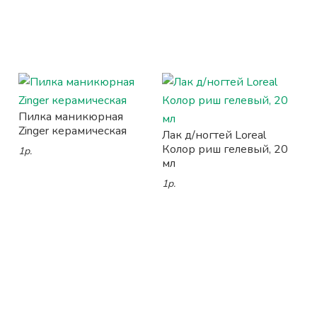
Пилка маникюрная
Zinger керамическая
Лак д/ногтей Loreal
Колор риш гелевый, 20
1р.
мл
1р.